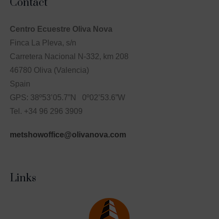
Contact
Centro Ecuestre Oliva Nova
Finca La Pleva, s/n
Carretera Nacional N-332, km 208
46780 Oliva (Valencia)
Spain
GPS: 38º53’05.7”N 0º02’53.6”W
Tel. +34 96 296 3909
metshowoffice@olivanova.com
Links