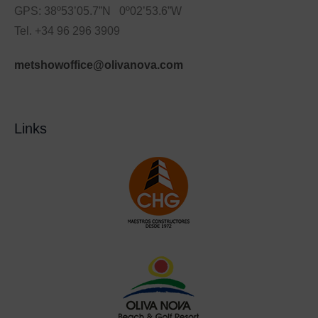
GPS: 38º53’05.7”N 0º02’53.6”W
Tel. +34 96 296 3909
metshowoffice@olivanova.com
Links