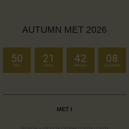
AUTUMN MET 2026
50
21
42
08
Días
Horas
Minutos
Segundos
MET I
29.09.26 – 04.10.26 CSIYH* / CSI1* / CSI2*