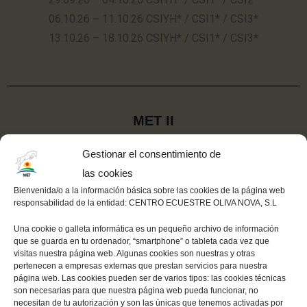
06.10.26 – 11.10.26 CSIYH* / CSI1* / CSI3*
13.10.26 – 18.10.26 CSIYH* / CSI1* / CSI3*
MET II
Gestionar el consentimiento de
27.10.26 – 01.11.26 CSIYH* / CSI1* / CSI2*
las cookies
03.11.26 – 08.11.26 CSIYH* / CSI1* / CSI3*
Bienvenida/o a la información básica sobre las cookies de la página web
responsabilidad de la entidad: CENTRO ECUESTRE OLIVA NOVA, S.L
10.11.26 – 15.11.26 CSIYH* / CSI1* / CSI3*
Una cookie o galleta informática es un pequeño archivo de información
que se guarda en tu ordenador, “smartphone” o tableta cada vez que
visitas nuestra página web. Algunas cookies son nuestras y otras
pertenecen a empresas externas que prestan servicios para nuestra
página web. Las cookies pueden ser de varios tipos: las cookies técnicas
MET III
son necesarias para que nuestra página web pueda funcionar, no
necesitan de tu autorización y son las únicas que tenemos activadas por