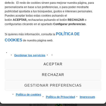
defecto. El resto de cookies sirven para mejorar nuestra página, para
personalizarla en base a tus preferencias, o para poder mostrarte
24.11.26 – 29.11.26 CSIYH* / CSI1* / CSI2*
publicidad ajustada a tus búsquedas, gustos e intereses personales.
Puedes aceptar todas estas cookies pulsando el
01.12.26 – 06.12.26 CSIYH* / CSI1* / CSI3*
botón
ACEPTAR,
rechazarlas pulsando el botón
RECHAZAR
o
08.12.26 – 13.12.26 CSIYH* / CSI1* / CSI3*
configurarlas clicando en el apartado
Configurar preferencias
.
POLÍTICA DE
Si quieres más información, consulta la
COOKIES
de nuestra página web.
Más Info
Gestionar los servicios
ACEPTAR
RECHAZAR
GESTIONAR PREFERENCIAS
Política de cookies
Política de Privacidad
Impressum