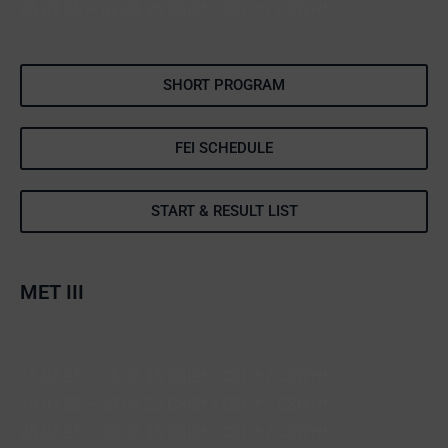
25.02.25 – 02.03.25 CSI3* / CSI1* / CSIYH*
SHORT PROGRAM
FEI SCHEDULE
START & RESULT LIST
MET III
11.03.25 – 16.03.25 CSI2* / CSI1* / CSIYH*
18.03.25 – 23.03.25 CSI3* / CSI1* / CSIYH*
25.03.25 – 30.03.25 CSI3* / CSI1* / CSIYH*