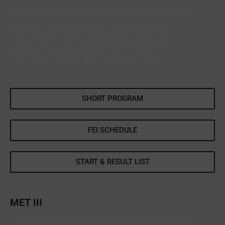
26.11.24 – 01.12.24 CSI2* / CSI1* / CSIYH*
03.12.24 – 08.12.24 CSI3* / CSI1* / CSIYH*
10.12.24 – 15.12.24 CSI3* / CSI1* / CSIYH*
SHORT PROGRAM
FEI SCHEDULE
START & RESULT LIST
MET III