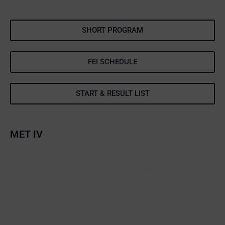
SHORT PROGRAM
FEI SCHEDULE
START & RESULT LIST
MET IV
08.04.25– 13.04.25 CSI2* / CSI1* / CSIYH*
15.04.25 – 20.04.25 CSI3* / CSI1* / CSIYH*
22.04.25 – 27.04.25 CSI3* / CSI1* / CSIYH*