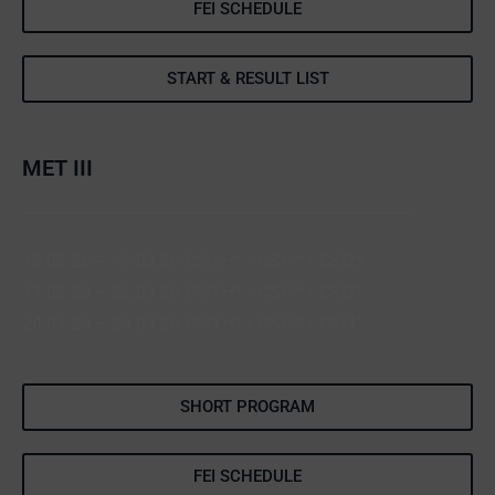
FEI SCHEDULE
START & RESULT LIST
MET III
10.03.26 – 15.03.26 CSIYH* / CSI1* / CSI2*
17.03.26 – 22.03.26 CSIYH* / CSI1* / CSI3*
24.03.26 – 29.03.26 CSIYH* / CSI1* / CSI3*
SHORT PROGRAM
FEI SCHEDULE