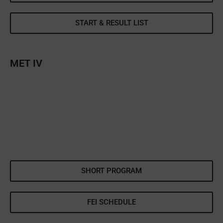
START & RESULT LIST
MET IV
07.04.26– 12.04.26 CSIYH* / CSI1* / CSI2*
14.04.26 – 19.04.26 CSIYH* / CSI1* / CSI3*
21.04.26 – 26.04.26 CSIYH* / CSI1* / CSI3*
SHORT PROGRAM
FEI SCHEDULE