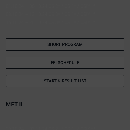
01.10.24 – 06.10.24 CSI2* / CSI1* / CSIYH*
08.10.24 – 13.10.24 CSI3* / CSI1* / CSIYH*
15.10.24 – 20.10.24 CSI3* / CSI1* / CSIYH*
SHORT PROGRAM
FEI SCHEDULE
START & RESULT LIST
MET II
29.10.24 – 03.11.24 CSI2* / CSI1* / CSIYH*