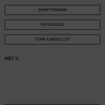
SHORT PROGRAM
FEI SCHEDULE
START & RESULT LIST
MET II
28.10.25 – 02.11.25 CSI2* / CSI1* / CSIYH*
04.11.25 – 09.11.25 CSI3* / CSI1* / CSIYH*
11.11.25 – 16.11.25 CSI3* / CSI1* / CSIYH*