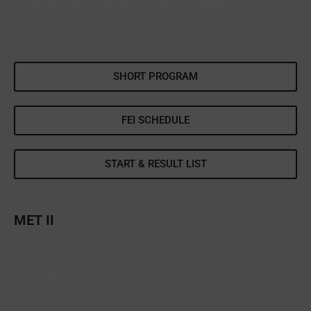
21.01.25 – 26.01.25 CSI3* / CSI1* / CSIYH*
28.01.25 – 02.02.25 CSI3* / CSI1* / CSIYH*
SHORT PROGRAM
FEI SCHEDULE
START & RESULT LIST
MET II
11.02.25 – 16.02.25 CSI2* / CSI1* / CSIYH*
18.02.25 – 23.02.25 CSI3* / CSI1* / CSIYH*