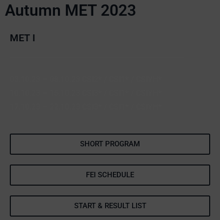
Autumn MET 2023
MET I
03.10.23 – 08.10.23 CSI2* / CSI1* / CSIYH*
10.10.23 – 15.10.23 CSI3* / CSI1* / CSIYH*
17.10.23 – 22.10.23 CSI3* / CSI1* / CSIYH*
SHORT PROGRAM
FEI SCHEDULE
START & RESULT LIST