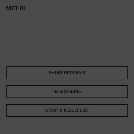
MET III
28.11.23 – 03.12.23 CSI2* / CSI1* / CSIYH*
05.12.23 – 10.12.23 CSI3* / CSI1* / CSIYH*
12.12.23 – 17.12.23 CSI3* / CSI1* / CSIYH*
SHORT PROGRAM
FEI SCHEDULE
START & RESULT LIST