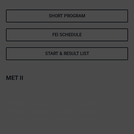
SHORT PROGRAM
FEI SCHEDULE
START & RESULT LIST
MET II
08.02.22 – 13.02.22 CSI2* / CSI1* / CSIYH*
15.02.22 – 20.02.22 CSI3* / CSI1* / CSIYH*
22.02.22 – 27.02.22 CSI3* / CSI1* / CSIYH*