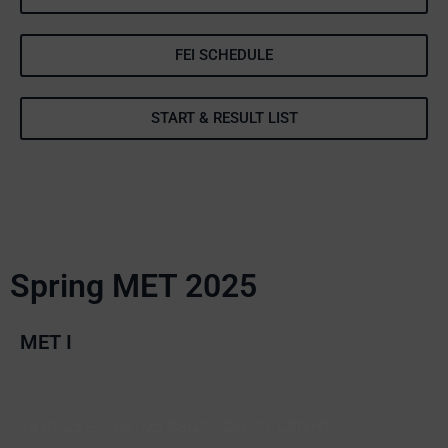
FEI SCHEDULE
START & RESULT LIST
Spring MET 2025
MET I
14.01.25 – 19.01.25 CSI2* / CSI1* / CSIYH*