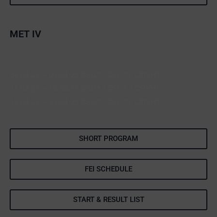
MET IV
04.04.23 – 09.04.23 CSI2* / CSI1* / CSIYH*
11.04.23 – 16.04.23 CSI3* / CSI1* / CSIYH*
18.04.23 – 23.04.23 CSI3* / CSI1* / CSIYH*
SHORT PROGRAM
FEI SCHEDULE
START & RESULT LIST