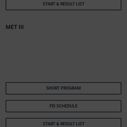
START & RESULT LIST
MET III
07.03.23 – 12.03.23 CSI2* / CSI1* / CSIYH*
14.03.23 – 19.03.23 CSI3* / CSI1* / CSIYH*
21.03.23 – 26.03.23 CSI3* / CSI1* / CSIYH*
SHORT PROGRAM
FEI SCHEDULE
START & RESULT LIST