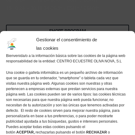
15.10.24 – 20.10.24 CSI3* / CSI1* / CSIYH*
SHORT PROGRAM
Gestionar el consentimiento de
las cookies
FEI SCHEDULE
Bienvenida/o a la información básica sobre las cookies de la página web
responsabilidad de la entidad: CENTRO ECUESTRE OLIVA NOVA, S.L
START & RESULT LIST
Una cookie o galleta informática es un pequeño archivo de información
que se guarda en tu ordenador, “smartphone” o tableta cada vez que
visitas nuestra página web. Algunas cookies son nuestras y otras
pertenecen a empresas externas que prestan servicios para nuestra
página web. Las cookies pueden ser de varios tipos: las cookies técnicas
son necesarias para que nuestra página web pueda funcionar, no
necesitan de tu autorización y son las únicas que tenemos activadas por
defecto. El resto de cookies sirven para mejorar nuestra página, para
personalizarla en base a tus preferencias, o para poder mostrarte
Spring MET 2024
publicidad ajustada a tus búsquedas, gustos e intereses personales.
Puedes aceptar todas estas cookies pulsando el
botón
ACEPTAR,
rechazarlas pulsando el botón
RECHAZAR
o