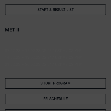
START & RESULT LIST
MET II
07.02.23 – 12.02.23 CSI2* / CSI1* / CSIYH*
14.02.23 – 19.02.23 CSI3* / CSI1* / CSIYH*
21.02.23 – 26.02.23 CSI3* / CSI1* / CSIYH*
SHORT PROGRAM
FEI SCHEDULE