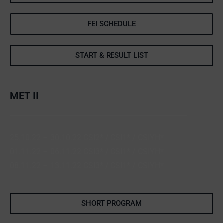
FEI SCHEDULE
START & RESULT LIST
MET II
25.10.22 – 30.10.22 CSI2* / CSI1* / CSIYH*
01.11.22 – 06.11.22 CSI3* / CSI1* / CSIYH*
08.11.22 – 13.11.22 CSI3* / CSI1* / CSIYH*
SHORT PROGRAM