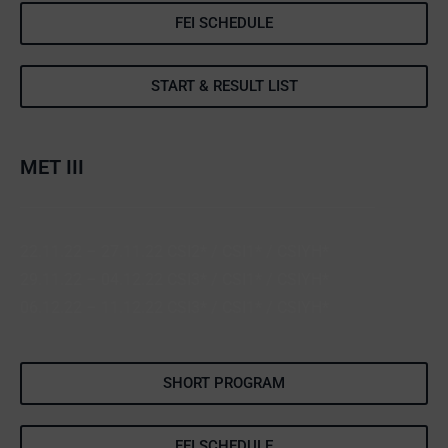
FEI SCHEDULE
START & RESULT LIST
MET III
22.11.22 – 27.11.22 CSI2* / CSI1* / CSIYH*
29.11.22 – 04.12.22 CSI3* / CSI1* / CSIYH*
06.12.22 – 11.12.22 CSI3* / CSI1* / CSIYH*
SHORT PROGRAM
FEI SCHEDULE