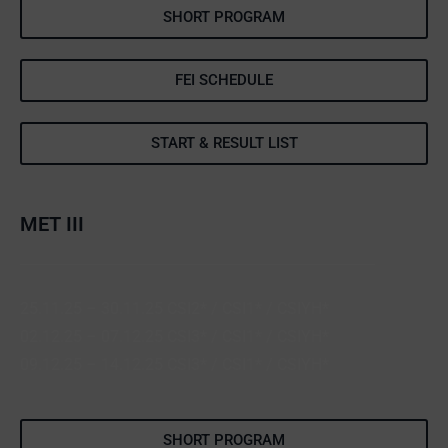
SHORT PROGRAM
FEI SCHEDULE
START & RESULT LIST
MET III
25.11.25 – 30.11.25 CSI2* / CSI1* / CSIYH*
02.12.25 – 07.12.25 CSI3* / CSI1* / CSIYH*
09.12.25 – 14.12.25 CSI3* / CSI1* / CSIYH*
SHORT PROGRAM