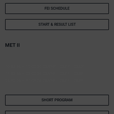
FEI SCHEDULE
START & RESULT LIST
MET II
10.02.26 – 15.02.26 CSIYH* / CSI1* / CSI2*
17.02.26 – 22.02.26 CSIYH* / CSI1* / CSI3*
24.02.26 – 01.03.26 CSIYH* / CSI1* / CSI3*
SHORT PROGRAM