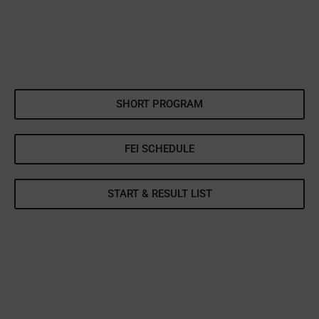
02.04.24 – 07.04.24 CSI2* / CSI1* / CSIYH*
09.04.24 – 14.04.24 CSI3* / CSI1* / CSIYH*
16.04.24 – 21.04.24 CSI3* / CSI1* / CSIYH*
SHORT PROGRAM
FEI SCHEDULE
START & RESULT LIST