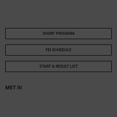
05.11.24 – 10.11.24 CSI3* / CSI1* / CSIYH*
12.11.24 – 17.11.24 CSI3* / CSI1* / CSIYH*
SHORT PROGRAM
FEI SCHEDULE
START & RESULT LIST
MET III
01.10.24 – 06.10.24 CSI2* / CSI1* / CSIYH*
08.10.24 – 13.10.24 CSI3* / CSI1* / CSIYH*