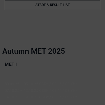
START & RESULT LIST
Autumn MET 2025
MET I
30.09.25 – 05.10.25 CSI2* / CSI1* / CSIYH*
07.10.25 – 12.10.25 CSI3* / CSI1* / CSIYH*
14.10.25 – 19.10.25 CSI3* / CSI1* / CSIYH*