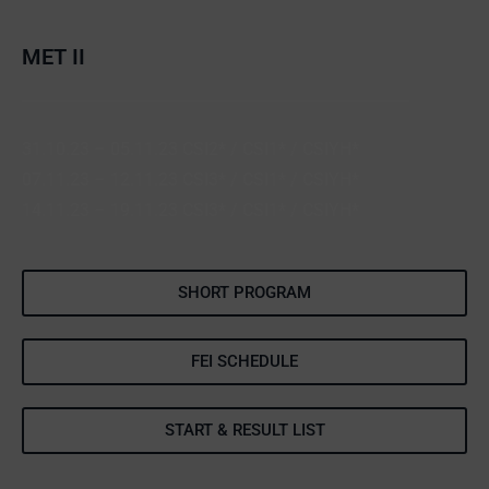
MET II
31.10.23 – 05.11.23 CSI2* / CSI1* / CSIYH*
07.11.23 – 12.11.23 CSI3* / CSI1* / CSIYH*
14.11.23 – 19.11.23 CSI3* / CSI1* / CSIYH*
SHORT PROGRAM
FEI SCHEDULE
START & RESULT LIST