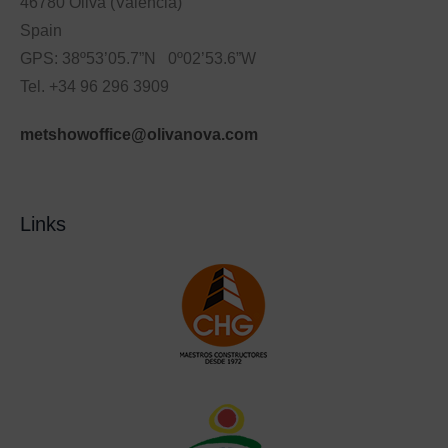
46780 Oliva (Valencia)
Spain
GPS: 38º53’05.7”N 0º02’53.6”W
Tel. +34 96 296 3909
metshowoffice@olivanova.com
Links