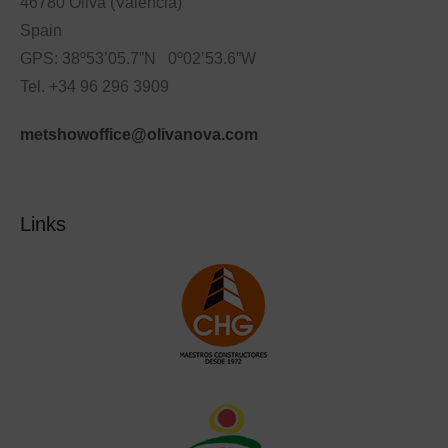
46780 Oliva (Valencia)
Spain
GPS: 38º53’05.7”N 0º02’53.6”W
Tel. +34 96 296 3909
metshowoffice@olivanova.com
Links